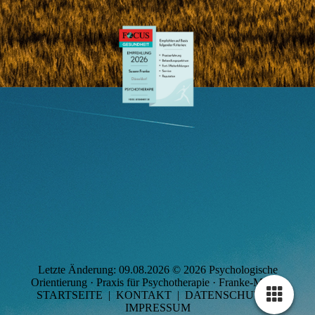
Letzte Änderung: 09.08.2026 © 2026 Psychologische
Orientierung · Praxis für Psychotherapie · Franke-Modell
STARTSEITE
|
KONTAKT
|
DATEN­SCHUTZ
|
IMPRESSUM