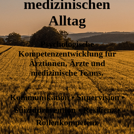
medizinischen
Alltag
Psychologische
Kompetenzentwicklung für
Ärztinnen, Ärzte und
medizinische Teams.
Kommunikation • Supervision •
Suizidprävention • Resilienz •
Rollenkompetenz