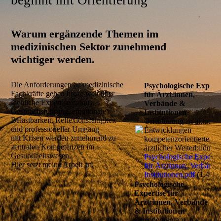
beginnt mit Orientierung
Warum ergänzende Themen im
medizinischen Sektor zunehmend
wichtiger werden.
Die Anforderungen an medizinische
Psychologische Experti
Fachkräfte gehen heute weit über
für Ärzt:innen,
fachliche Expertise hinaus.
Verbände &
Gesprächsführung, emotionale
Institutionen
Belastbarkeit, Reflexionsfähigkeit
Orientierung an aktuelle
und professioneller Umgang
Entwicklungen
mit Krisen werden zunehmend zu
kompetenzorientierter
zentralen Kompetenzen im
ärztlicher Weiterbildung:
Gesundheitswesen.
Psychologische Expertis
Hier setzt meine Arbeit an.
für Ärztinnen, Verbände
Institutionen.pdf
(1.49M
Psychologische
Expertise für
Ärzt:innen, Verbände
& Institutionen
Orientierung an