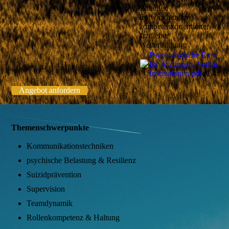
aktuellen
Entwicklungen
kompetenzorientierter
ärztlicher
Weiterbildung:
Psychologische Expertis
für Ärztinnen, Verbände
Institutionen.pdf
(1.49M
Angebot anfordern
Themenschwerpunkte
Kommunikationstechniken
psychische Belastung & Resilienz
Suizidprävention
Supervision
Teamdynamik
Rollenkompetenz & Haltung